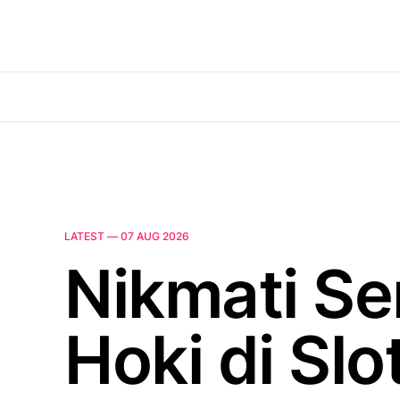
LATEST —
07 AUG 2026
Nikmati Se
Hoki di Sl