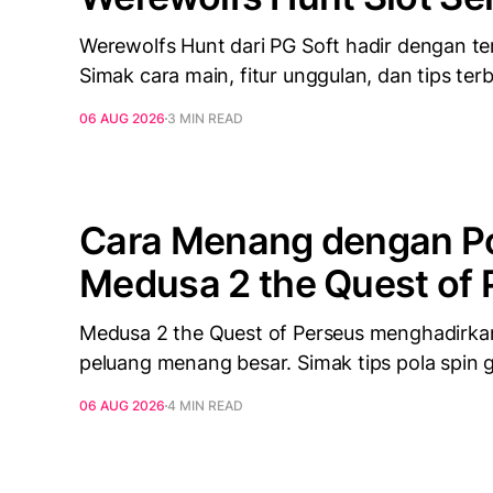
Werewolfs Hunt dari PG Soft hadir dengan tem
Simak cara main, fitur unggulan, dan tips terb
06 AUG 2026
3 MIN READ
Cara Menang dengan Po
Medusa 2 the Quest of 
Medusa 2 the Quest of Perseus menghadirk
peluang menang besar. Simak tips pola spin g
06 AUG 2026
4 MIN READ