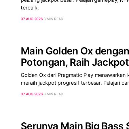
terbaik.
07 AUG 2026
3 MIN READ
Main Golden Ox dengan
Potongan, Raih Jackpot 
Golden Ox dari Pragmatic Play menawarkan k
meraih jackpot progresif terbesar. Pelajari c
07 AUG 2026
3 MIN READ
Serunya Main Big Bass