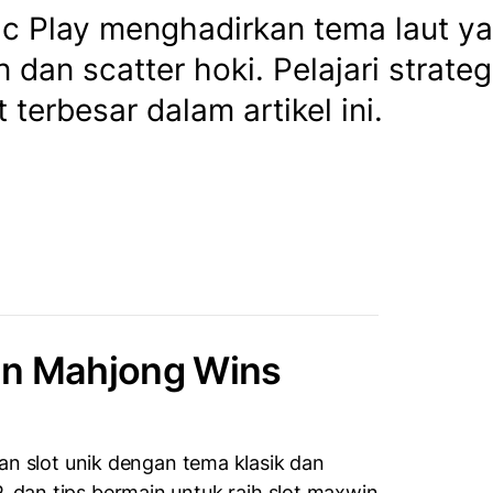
ic Play menghadirkan tema laut y
 dan scatter hoki. Pelajari strateg
 terbesar dalam artikel ini.
an Mahjong Wins
 slot unik dengan tema klasik dan
P, dan tips bermain untuk raih slot maxwin