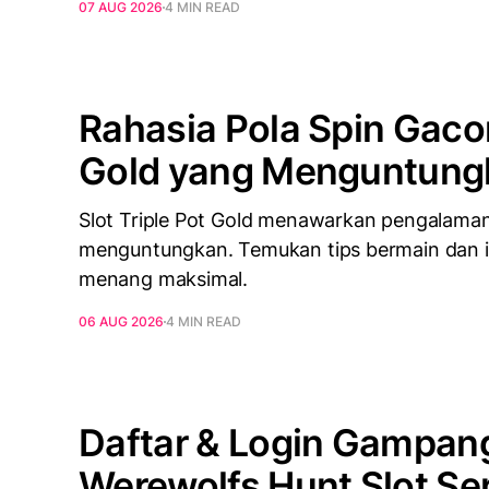
07 AUG 2026
4 MIN READ
Rahasia Pola Spin Gacor 
Gold yang Menguntung
Slot Triple Pot Gold menawarkan pengalaman
menguntungkan. Temukan tips bermain dan in
menang maksimal.
06 AUG 2026
4 MIN READ
Daftar & Login Gampan
Werewolfs Hunt Slot Ser