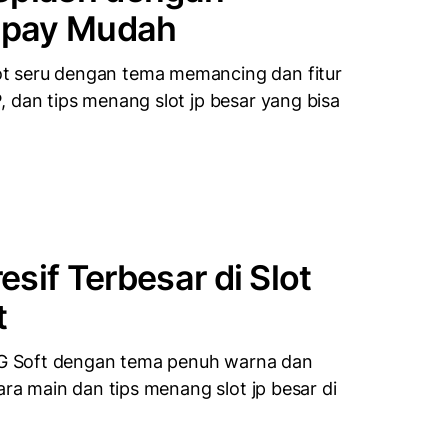
opay Mudah
t seru dengan tema memancing dan fitur
 dan tips menang slot jp besar yang bisa
sif Terbesar di Slot
t
 PG Soft dengan tema penuh warna dan
ara main dan tips menang slot jp besar di