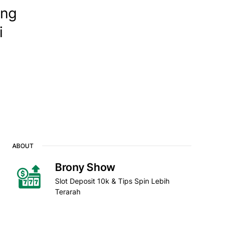
ang
i
ABOUT
Brony Show
Slot Deposit 10k & Tips Spin Lebih
Terarah