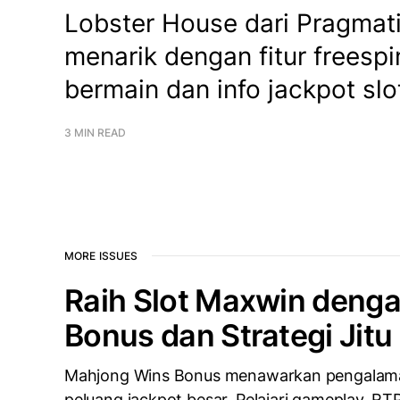
Lobster House dari Pragmat
menarik dengan fitur freespin
bermain dan info jackpot slot
3 MIN READ
MORE ISSUES
Raih Slot Maxwin deng
Bonus dan Strategi Jitu
Mahjong Wins Bonus menawarkan pengalaman
peluang jackpot besar. Pelajari gameplay, RT