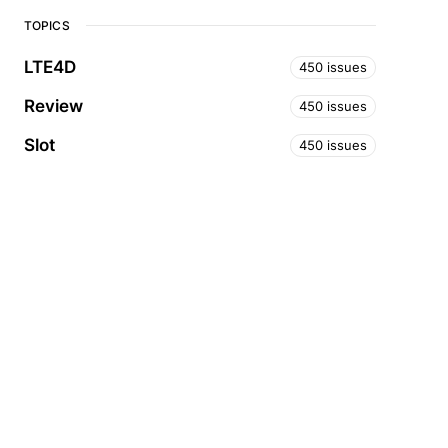
TOPICS
LTE4D
450 issues
Review
450 issues
Slot
450 issues