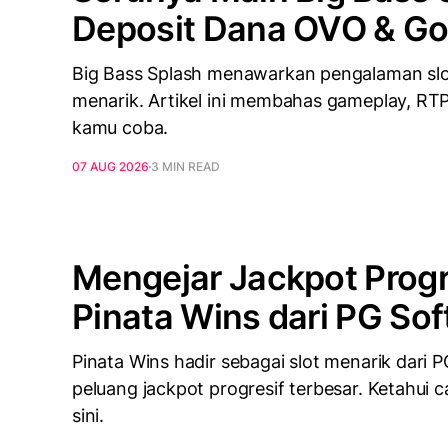
Deposit Dana OVO & G
Big Bass Splash menawarkan pengalaman slo
menarik. Artikel ini membahas gameplay, RTP,
kamu coba.
07 AUG 2026
3 MIN READ
Mengejar Jackpot Progre
Pinata Wins dari PG Sof
Pinata Wins hadir sebagai slot menarik dari
peluang jackpot progresif terbesar. Ketahui c
sini.